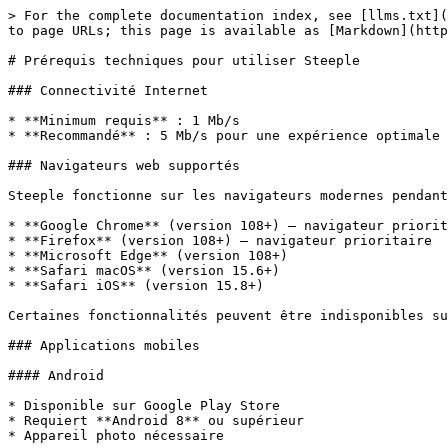
> For the complete documentation index, see [llms.txt](
to page URLs; this page is available as [Markdown](http
# Prérequis techniques pour utiliser Steeple

### Connectivité Internet

* **Minimum requis** : 1 Mb/s

* **Recommandé** : 5 Mb/s pour une expérience optimale

### Navigateurs web supportés

Steeple fonctionne sur les navigateurs modernes pendant
* **Google Chrome** (version 108+) — navigateur priorit
* **Firefox** (version 108+) — navigateur prioritaire

* **Microsoft Edge** (version 108+)

* **Safari macOS** (version 15.6+)

* **Safari iOS** (version 15.8+)

Certaines fonctionnalités peuvent être indisponibles su
### Applications mobiles

#### Android

* Disponible sur Google Play Store

* Requiert **Android 8** ou supérieur

* Appareil photo nécessaire
