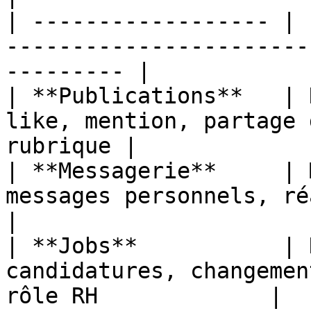
| ------------------ | 
-----------------------
--------- |

| **Publications**   | 
like, mention, partage 
rubrique |

| **Messagerie**     | 
messages personnels, réactions emoji       
|

| **Jobs**           | 
candidatures, changemen
rôle RH             |
