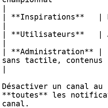
|

| **Inspirations**   | Nouvelle idée publiée             
|

| **Utilisateurs**   | Ajout à une communauté           
|

| **Administration** | 
sans tactile, contenus signa
|

Désactiver un canal au 
**toutes** les notifica
canal.
