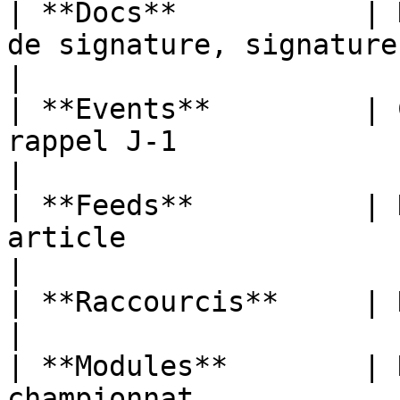
| **Docs**           | 
de signature, signature reçue                   
|

| **Events**         | 
rappel J-1                                                       
|

| **Feeds**          | 
article                                                           
|

| **Raccourcis**     | Nouveau raccourci ajouté       
|

| **Modules**        | 
championnat                                                 