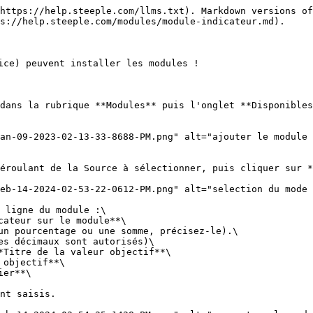
https://help.steeple.com/llms.txt). Markdown versions of
s://help.steeple.com/modules/module-indicateur.md).

ice) peuvent installer les modules !

dans la rubrique **Modules** puis l'onglet **Disponibles
an-09-2023-02-13-33-8688-PM.png" alt="ajouter le module 
éroulant de la Source à sélectionner, puis cliquer sur *
eb-14-2024-02-53-22-0612-PM.png" alt="selection du mode 
 ligne du module :\

cateur sur le module**\

un pourcentage ou une somme, précisez-le).\

es décimaux sont autorisés)\

*Titre de la valeur objectif**\

objectif**\

er**\

nt saisis.
