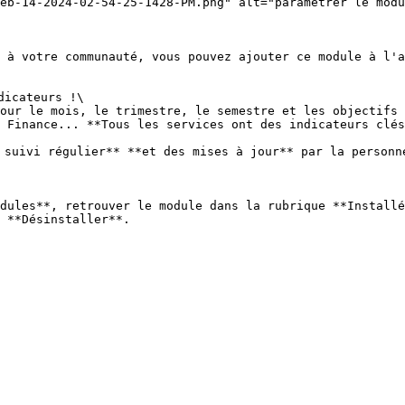
eb-14-2024-02-54-25-1428-PM.png" alt="parametrer le modu
 à votre communauté, vous pouvez ajouter ce module à l'a
icateurs !\

our le mois, le trimestre, le semestre et les objectifs 
 Finance... **Tous les services ont des indicateurs clés
 suivi régulier** **et des mises à jour** par la personne
dules**, retrouver le module dans la rubrique **Installé