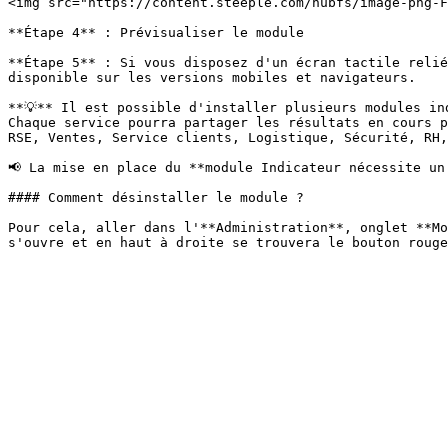
<img src="https://content.steeple.com/hubfs/image-png-F
**Étape 4** : Prévisualiser le module

**Étape 5** : Si vous disposez d'un écran tactile relié
disponible sur les versions mobiles et navigateurs.

**💡** Il est possible d'installer plusieurs modules ind
Chaque service pourra partager les résultats en cours p
RSE, Ventes, Service clients, Logistique, Sécurité, RH,
📢 La mise en place du **module Indicateur nécessite un
#### Comment désinstaller le module ?

Pour cela, aller dans l'**Administration**, onglet **Mo