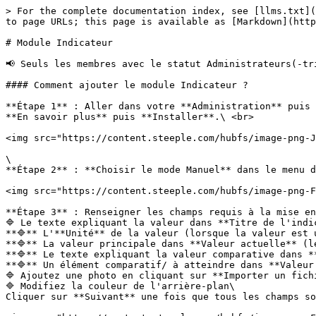
> For the complete documentation index, see [llms.txt](
to page URLs; this page is available as [Markdown](http
# Module Indicateur

📢 Seuls les membres avec le statut Administrateurs(-tr
#### Comment ajouter le module Indicateur ?

**Étape 1** : Aller dans votre **Administration** puis 
**En savoir plus** puis **Installer**.\ <br>

<img src="https://content.steeple.com/hubfs/image-png-J
\

**Étape 2** : **Choisir le mode Manuel** dans le menu d
<img src="https://content.steeple.com/hubfs/image-png-F
**Étape 3** : Renseigner les champs requis à la mise en
🔷 Le texte expliquant la valeur dans **Titre de l'indi
**🔷** L'**Unité** de la valeur (lorsque la valeur est 
**🔷** La valeur principale dans **Valeur actuelle** (l
**🔷** Le texte expliquant la valeur comparative dans *
**🔷** Un élément comparatif/ à atteindre dans **Valeur 
🔷 Ajoutez une photo en cliquant sur **Importer un fichi
🔷 Modifiez la couleur de l'arrière-plan\

Cliquer sur **Suivant** une fois que tous les champs so