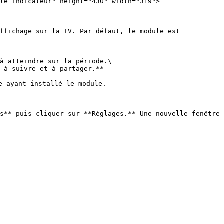
le indicateur" height="430" width="319">

ffichage sur la TV. Par défaut, le module est 
à atteindre sur la période.\

 à suivre et à partager.**

 ayant installé le module.

s** puis cliquer sur **Réglages.** Une nouvelle fenêtre 