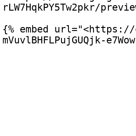
rLW7HqkPY5Tw2pkr/previe
{% embed url="<https://