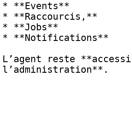
* **Events**

* **Raccourcis,**

* **Jobs**

* **Notifications**

L’agent reste **accessi