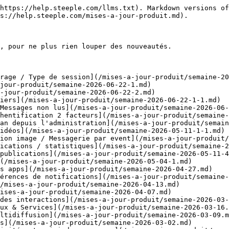
https://help.steeple.com/llms.txt). Markdown versions of
s://help.steeple.com/mises-a-jour-produit.md).

, pour ne plus rien louper des nouveautés.

rage / Type de session](/mises-a-jour-produit/semaine-20
jour-produit/semaine-2026-06-22-1.md)

-jour-produit/semaine-2026-06-22-2.md)

iers](/mises-a-jour-produit/semaine-2026-06-22-1-1.md)

Messages non lus](/mises-a-jour-produit/semaine-2026-06-
hentification 2 facteurs](/mises-a-jour-produit/semaine-
an depuis l'administration](/mises-a-jour-produit/semain
idéos](/mises-a-jour-produit/semaine-2026-05-11-1-1.md)

ion image / Messagerie par event](/mises-a-jour-produit/
ications / statistiques](/mises-a-jour-produit/semaine-2
publications](/mises-a-jour-produit/semaine-2026-05-11-4
(/mises-a-jour-produit/semaine-2026-05-04-1.md)

s apps](/mises-a-jour-produit/semaine-2026-04-27.md)

érences de notifications](/mises-a-jour-produit/semaine-
/mises-a-jour-produit/semaine-2026-04-13.md)

ises-a-jour-produit/semaine-2026-04-07.md)

des interactions](/mises-a-jour-produit/semaine-2026-03-
ux & Services](/mises-a-jour-produit/semaine-2026-03-16.
ltidiffusion](/mises-a-jour-produit/semaine-2026-03-09.m
s](/mises-a-jour-produit/semaine-2026-03-02.md)
