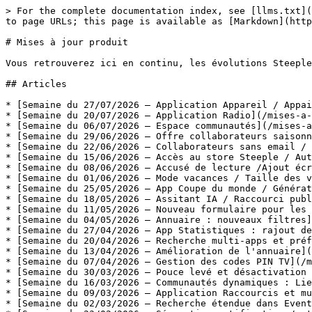
> For the complete documentation index, see [llms.txt](
to page URLs; this page is available as [Markdown](http
# Mises à jour produit

Vous retrouverez ici en continu, les évolutions Steeple
## Articles

* [Semaine du 27/07/2026 — Application Appareil / Appai
* [Semaine du 20/07/2026 — Application Radio](/mises-a-
* [Semaine du 06/07/2026 — Espace communautés](/mises-a
* [Semaine du 29/06/2026 — Offre collaborateurs saisonn
* [Semaine du 22/06/2026 — Collaborateurs sans email / 
* [Semaine du 15/06/2026 — Accès au store Steeple / Aut
* [Semaine du 08/06/2026 — Accusé de lecture /Ajout écr
* [Semaine du 01/06/2026 — Mode vacances / Taille des v
* [Semaine du 25/05/2026 — App Coupe du monde / Générat
* [Semaine du 18/05/2026 — Assitant IA / Raccourci publ
* [Semaine du 11/05/2026 — Nouveau formulaire pour les 
* [Semaine du 04/05/2026 — Annuaire : nouveaux filtres]
* [Semaine du 27/04/2026 — App Statistiques : rajout de
* [Semaine du 20/04/2026 — Recherche multi-apps et préf
* [Semaine du 13/04/2026 — Amélioration de l'annuaire](
* [Semaine du 07/04/2026 — Gestion des codes PIN TV](/m
* [Semaine du 30/03/2026 — Pouce levé et désactivation 
* [Semaine du 16/03/2026 — Communautés dynamiques : Lie
* [Semaine du 09/03/2026 — Application Raccourcis et mu
* [Semaine du 02/03/2026 — Recherche étendue dans Event