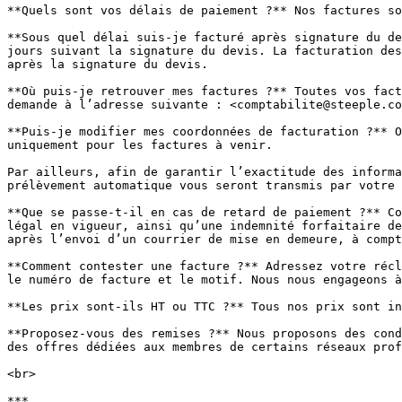
**Quels sont vos délais de paiement ?** Nos factures so
**Sous quel délai suis-je facturé après signature du de
jours suivant la signature du devis. La facturation des
après la signature du devis.

**Où puis-je retrouver mes factures ?** Toutes vos fact
demande à l’adresse suivante : <comptabilite@steeple.co
**Puis-je modifier mes coordonnées de facturation ?** O
uniquement pour les factures à venir.

Par ailleurs, afin de garantir l’exactitude des informa
prélèvement automatique vous seront transmis par votre 
**Que se passe-t-il en cas de retard de paiement ?** Co
légal en vigueur, ainsi qu’une indemnité forfaitaire de
après l’envoi d’un courrier de mise en demeure, à compt
**Comment contester une facture ?** Adressez votre récl
le numéro de facture et le motif. Nous nous engageons à
**Les prix sont-ils HT ou TTC ?** Tous nos prix sont in
**Proposez-vous des remises ?** Nous proposons des cond
des offres dédiées aux membres de certains réseaux prof
<br>

***
