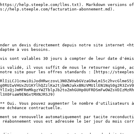
https://help.steeple.com/llms.txt). Markdown versions of
s://help.steeple.com/facturation-abonnement.md).

nder un devis directement depuis notre site internet <ht
daptée à vos besoins.

vis sont valables 30 jours à compter de leur date d'émis
is validé, il vous suffit de nous le retourner signé, ac
notre site pour les offres standards : [https://steeple
RlIiLCJ1cmwiOiJodHRwczovL3N0ZWVwbGVzaG9wLm15c2hvcGlmeS5j
g0RUIwVHUxZU1KYlhQZzlKa2tjbWNJakxBNzVMU1lEN1NqS0g2R3ZxV0
YlIxQjJmMFRmMkgzYWZTblpJb2toZmhGUHp0UFRDSmFwOWZsVDIzMzRh
l3X0FsaW9ENGxtMXNJRSJ9)

** Oui. Vous pouvez augmenter le nombre d'utilisateurs à
ne échéance contractuelle.

ment se renouvelle automatiquement par tacite reconducti
 réabonnement vous est adressée le 1er jour du mois corr