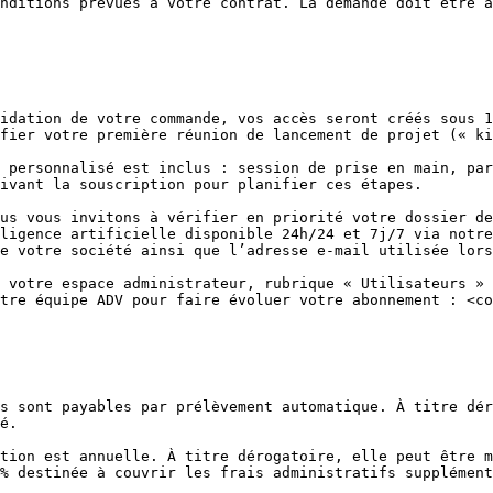
nditions prévues à votre contrat. La demande doit être a
idation de votre commande, vos accès seront créés sous 1
fier votre première réunion de lancement de projet (« ki
 personnalisé est inclus : session de prise en main, par
ivant la souscription pour planifier ces étapes.

us vous invitons à vérifier en priorité votre dossier de
ligence artificielle disponible 24h/24 et 7j/7 via notre
e votre société ainsi que l’adresse e-mail utilisée lors
 votre espace administrateur, rubrique « Utilisateurs » 
tre équipe ADV pour faire évoluer votre abonnement : <co
s sont payables par prélèvement automatique. À titre dér
é.

tion est annuelle. À titre dérogatoire, elle peut être m
% destinée à couvrir les frais administratifs supplément