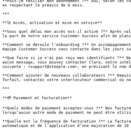
**Puis-je résilier mon abonnement ?** Oui, selon les co
en respectant le préavis de 6 mois.

***

**🚀 Accès, activation et mise en service**

**Sous quel délai mon accès est-il activé ?** Après val
la part de notre service Customer Success afin de plani
**Comment se déroule l'onboarding ?** Un accompagnement
équipe Customer Success vous contacte dans les jours su
**Que faire si je n'ai pas reçu mes identifiants ?** No
aucun message, vous pouvez contacter Clara, notre intel
suivante : <support@steeple.com>, en précisant le nom d
**Comment ajouter de nouveaux collaborateurs ?** Depuis
forfait, contactez votre interlocuteur commercial ou no
***

**💳 Paiement et facturation**

**Quels modes de paiement acceptez-vous ?** Nos facture
lorsqu’aucun autre mode de paiement ne peut être utilis
**Quelle est la fréquence de facturation ?** La factura
automatique et de l’application d’une majoration de 10 