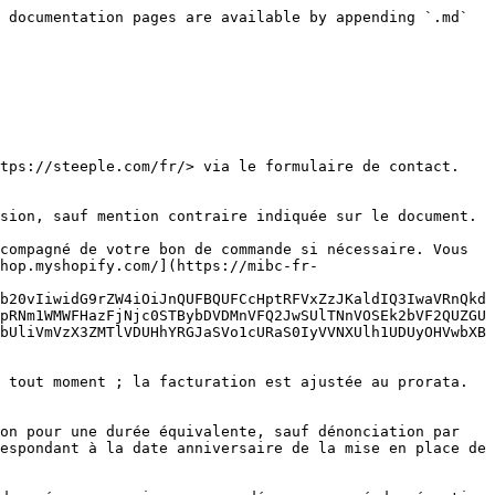
 documentation pages are available by appending `.md` 
tps://steeple.com/fr/> via le formulaire de contact. 
sion, sauf mention contraire indiquée sur le document.

compagné de votre bon de commande si nécessaire. Vous 
shop.myshopify.com/](https://mibc-fr-
b20vIiwidG9rZW4iOiJnQUFBQUFCcHptRFVxZzJKaldIQ3IwaVRnQkd
pRNm1WMWFHazFjNjc0STBybDVDMnVFQ2JwSUlTNnVOSEk2bVF2QUZGU
bUliVmVzX3ZMTlVDUHhYRGJaSVo1cURaS0IyVVNXUlh1UDUyOHVwbXB
 tout moment ; la facturation est ajustée au prorata. 
on pour une durée équivalente, sauf dénonciation par 
espondant à la date anniversaire de la mise en place de 