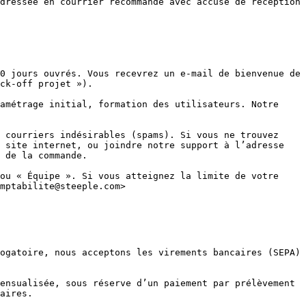
dressée en courrier recommandé avec accusé de réception 
0 jours ouvrés. Vous recevrez un e-mail de bienvenue de 
ck-off projet »).

amétrage initial, formation des utilisateurs. Notre 
 courriers indésirables (spams). Si vous ne trouvez 
 site internet, ou joindre notre support à l’adresse 
 de la commande.

ou « Équipe ». Si vous atteignez la limite de votre 
mptabilite@steeple.com>

ogatoire, nous acceptons les virements bancaires (SEPA) 
ensualisée, sous réserve d’un paiement par prélèvement 
aires.
