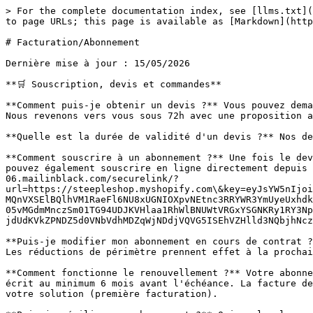
> For the complete documentation index, see [llms.txt](
to page URLs; this page is available as [Markdown](http
# Facturation/Abonnement

Dernière mise à jour : 15/05/2026

**🛒 Souscription, devis et commandes**

**Comment puis-je obtenir un devis ?** Vous pouvez dema
Nous revenons vers vous sous 72h avec une proposition a
**Quelle est la durée de validité d'un devis ?** Nos de
**Comment souscrire à un abonnement ?** Une fois le dev
pouvez également souscrire en ligne directement depuis 
06.mailinblack.com/securelink/?
url=https://steepleshop.myshopify.com\&key=eyJsYW5nIjoi
MQnVXSElBQlhVM1RaeFl6NU8xUGNIOXpvNEtnc3RRYWR3YmUyeUxhdk
05vMGdmMnczSm01TG94UDJKVHlaa1RhWlBNUWtVRGxYSGNKRy1RY3Np
jdUdKVkZPNDZ5d0VNbVdhMDZqWjNDdjVQVG5ISEhVZHlld3NQbjhNcz
**Puis-je modifier mon abonnement en cours de contrat ?
Les réductions de périmètre prennent effet à la prochai
**Comment fonctionne le renouvellement ?** Votre abonne
écrit au minimum 6 mois avant l'échéance. La facture de
votre solution (première facturation).
