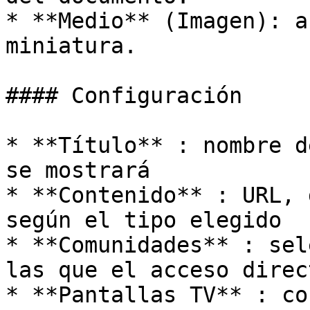
* **Medio** (Imagen): a
miniatura.

#### Configuración

* **Título** : nombre d
se mostrará

* **Contenido** : URL, 
según el tipo elegido

* **Comunidades** : sel
las que el acceso direc
* **Pantallas TV** : co