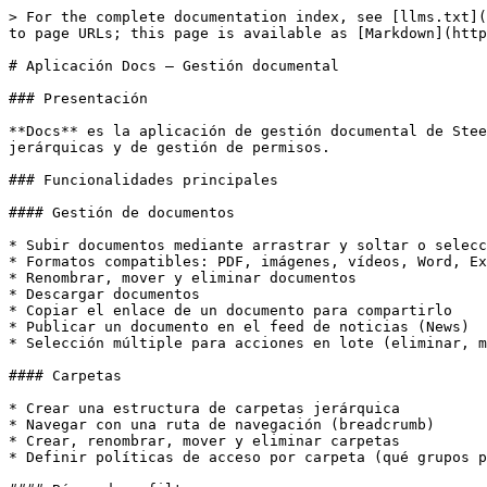
> For the complete documentation index, see [llms.txt](
to page URLs; this page is available as [Markdown](http
# Aplicación Docs — Gestión documental

### Presentación

**Docs** es la aplicación de gestión documental de Stee
jerárquicas y de gestión de permisos.

### Funcionalidades principales

#### Gestión de documentos

* Subir documentos mediante arrastrar y soltar o selecc
* Formatos compatibles: PDF, imágenes, vídeos, Word, Ex
* Renombrar, mover y eliminar documentos

* Descargar documentos

* Copiar el enlace de un documento para compartirlo

* Publicar un documento en el feed de noticias (News)

* Selección múltiple para acciones en lote (eliminar, m
#### Carpetas

* Crear una estructura de carpetas jerárquica

* Navegar con una ruta de navegación (breadcrumb)

* Crear, renombrar, mover y eliminar carpetas

* Definir políticas de acceso por carpeta (qué grupos p