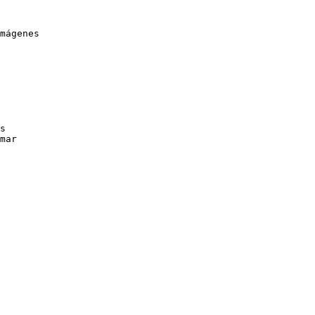
mágenes

s

mar
