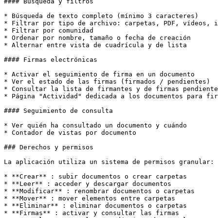
#### Búsqueda y filtros

* Búsqueda de texto completo (mínimo 3 caracteres)

* Filtrar por tipo de archivo: carpetas, PDF, vídeos, i
* Filtrar por comunidad

* Ordenar por nombre, tamaño o fecha de creación

* Alternar entre vista de cuadrícula y de lista

#### Firmas electrónicas

* Activar el seguimiento de firma en un documento

* Ver el estado de las firmas (firmados / pendientes)

* Consultar la lista de firmantes y de firmas pendiente
* Página "Actividad" dedicada a los documentos para fir
#### Seguimiento de consulta

* Ver quién ha consultado un documento y cuándo

* Contador de vistas por documento

### Derechos y permisos

La aplicación utiliza un sistema de permisos granular:

* **Crear** : subir documentos o crear carpetas

* **Leer** : acceder y descargar documentos

* **Modificar** : renombrar documentos o carpetas

* **Mover** : mover elementos entre carpetas

* **Eliminar** : eliminar documentos o carpetas

* **Firmas** : activar y consultar las firmas
