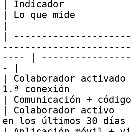
| Indicador                         |
| Lo que mide               | Clave de
|

| ---------------------
-----------------------
---- | ----------------
- |

| Colaborador activado 
1.ª conexión              | Onbo
| Comunicación + código
| Colaborador activo   
en los últimos 30 días      | Uso 
| Aplicación móvil + vi