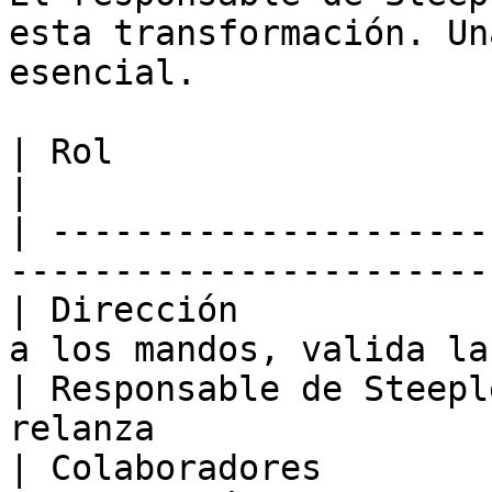
esta transformación. Un
esencial.

| Rol                    | Contribución              
|

| ---------------------
-----------------------
| Dirección            
a los mandos, valida la
| Responsable de Steepl
relanza                
| Colaboradores        