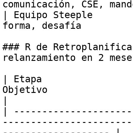
comunicación, CSE, mand
| Equipo Steeple       
forma, desafía         
### R de Retroplanifica
relanzamiento en 2 meses
| Etapa                
Objetivo                                                                   
|

| ---------------------
-----------------------
------------------- |
