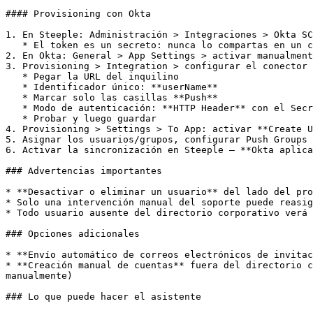
#### Provisioning con Okta

1. En Steeple: Administración > Integraciones > Okta SC
   * El token es un secreto: nunca lo compartas en un canal no seguro (chat, correo electrónico, ticket público)

2. En Okta: General > App Settings > activar manualment
3. Provisioning > Integration > configurar el conector 
   * Pegar la URL del inquilino

   * Identificador único: **userName**

   * Marcar solo las casillas **Push**

   * Modo de autenticación: **HTTP Header** con el Secret Token

   * Probar y luego guardar

4. Provisioning > Settings > To App: activar **Create U
5. Asignar los usuarios/grupos, configurar Push Groups 
6. Activar la sincronización en Steeple — **Okta aplica
### Advertencias importantes

* **Desactivar o eliminar un usuario** del lado del pro
* Solo una intervención manual del soporte puede reasig
* Todo usuario ausente del directorio corporativo verá 
### Opciones adicionales

* **Envío automático de correos electrónicos de invitac
* **Creación manual de cuentas** fuera del directorio c
manualmente)

### Lo que puede hacer el asistente
