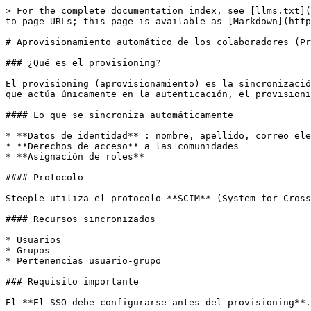
> For the complete documentation index, see [llms.txt](
to page URLs; this page is available as [Markdown](http
# Aprovisionamiento automático de los colaboradores (Pr
### ¿Qué es el provisioning?

El provisioning (aprovisionamiento) es la sincronizació
que actúa únicamente en la autenticación, el provisioni
#### Lo que se sincroniza automáticamente

* **Datos de identidad** : nombre, apellido, correo ele
* **Derechos de acceso** a las comunidades

* **Asignación de roles**

#### Protocolo

Steeple utiliza el protocolo **SCIM** (System for Cross
#### Recursos sincronizados

* Usuarios

* Grupos

* Pertenencias usuario-grupo

### Requisito importante

El **El SSO debe configurarse antes del provisioning**.