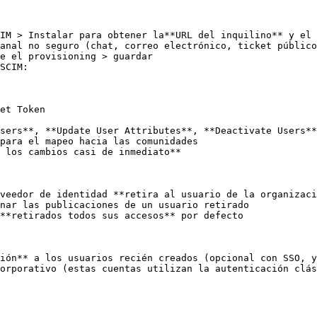
IM > Instalar para obtener la**URL del inquilino** y el 
e el provisioning > guardar

SCIM:

sers**, **Update User Attributes**, **Deactivate Users**

para el mapeo hacia las comunidades

 los cambios casi de inmediato**

veedor de identidad **retira al usuario de la organizaci
nar las publicaciones de un usuario retirado

**retirados todos sus accesos** por defecto

ión** a los usuarios recién creados (opcional con SSO, y
orporativo (estas cuentas utilizan la autenticación clás