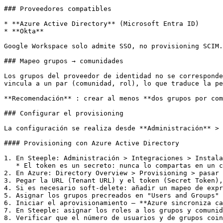
### Proveedores compatibles

* **Azure Active Directory** (Microsoft Entra ID)

* **Okta**

Google Workspace solo admite SSO, no provisioning SCIM.

### Mapeo grupos → comunidades

Los grupos del proveedor de identidad no se corresponde
vincula a un par (comunidad, rol), lo que traduce la pe
**Recomendación** : crear al menos **dos grupos por com
### Configurar el provisioning

La configuración se realiza desde **Administración** > 
#### Provisioning con Azure Active Directory

1. En Steeple: Administración > Integraciones > Instala
   * El token es un secreto: nunca lo compartas en un canal no seguro (chat, correo electrónico, ticket público)

2. En Azure: Directory Overview > Provisioning > pasar 
3. Pegar la URL (Tenant URL) y el token (Secret Token),
4. Si es necesario soft-delete: añadir un mapeo de expr
5. Asignar los grupos precreados en "Users and Groups"

6. Iniciar el aprovisionamiento — **Azure sincroniza ca
7. En Steeple: asignar los roles a los grupos y comunid
8. Verificar que el número de usuarios y de grupos coin