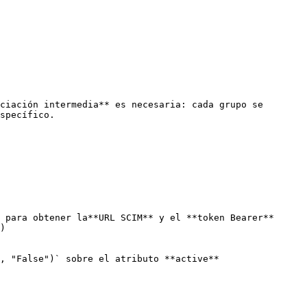
ciación intermedia** es necesaria: cada grupo se 
specífico.

 para obtener la**URL SCIM** y el **token Bearer**

, "False")` sobre el atributo **active**
