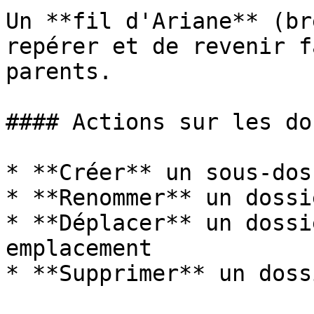
Un **fil d'Ariane** (br
repérer et de revenir f
parents.

#### Actions sur les do
* **Créer** un sous-doss
* **Renommer** un dossie
* **Déplacer** un dossi
emplacement

* **Supprimer** un doss