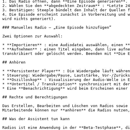
1. Das Radio öffnen, dann **Eine Episode generieren**.

2. Wählen Sie den **abgedeckten Zeitraum** : *Letzte 24
3. Bestätigen: Steeple bündelt den Inhalt der Quellen f
4. Die Episode erscheint zunächst in Vorbereitung und w
wird nichts generiert).

### Manuelles Radio — „Eine Episode hinzufügen“

Zwei Optionen zur Auswahl:

* **Importieren** : eine Audiodatei auswählen, einen **
* **Aufnehmen** : einen Titel eingeben, dann live aufne
transkribiert oder gelöscht werden. Beenden mit **Die E
## Anhören

* **Persistenter Player** : Die Wiedergabe läuft währen
* Steuerung: Wiedergabe/Pause, Lautstärke, Vor-/Zurücks
* **Oszilloskop** : Visualisierung der Audio-Welle in E
* **Untertitel / Transkription** synchronisiert mit der
* Eine **Benachrichtigung** wird beim Erscheinen einer 
## Rechte und Berechtigungen

Das Erstellen, Bearbeiten und Löschen von Radios sowie 
Mitarbeitende können nur **anhören** die Radios nutzen,
## Was der Assistent tun kann

Radios ist eine Anwendung in der **Beta-Testphase**, di