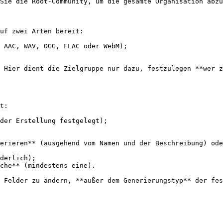
Sie die Root-Community, um die gesamte Organisation abzu
uf zwei Arten bereit:

 AAC, WAV, OGG, FLAC oder WebM);

 Hier dient die Zielgruppe nur dazu, festzulegen **wer z
t:

der Erstellung festgelegt);

erieren** (ausgehend vom Namen und der Beschreibung) ode
derlich);

che** (mindestens eine).

 Felder zu ändern, **außer dem Generierungstyp** der fes