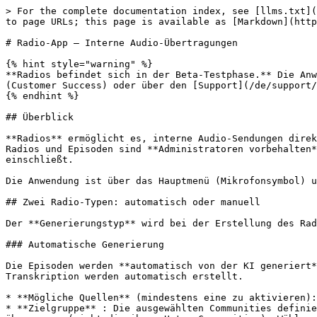
> For the complete documentation index, see [llms.txt](
to page URLs; this page is available as [Markdown](http
# Radio-App — Interne Audio-Übertragungen

{% hint style="warning" %}

**Radios befindet sich in der Beta-Testphase.** Die Anw
(Customer Success) oder über den [Support](/de/support/
{% endhint %}

## Überblick

**Radios** ermöglicht es, interne Audio-Sendungen direk
Radios und Episoden sind **Administratoren vorbehalten*
einschließt.

Die Anwendung ist über das Hauptmenü (Mikrofonsymbol) u
## Zwei Radio-Typen: automatisch oder manuell

Der **Generierungstyp** wird bei der Erstellung des Rad
### Automatische Generierung

Die Episoden werden **automatisch von der KI generiert*
Transkription werden automatisch erstellt.

* **Mögliche Quellen** (mindestens eine zu aktivieren):
* **Zielgruppe** : Die ausgewählten Communities definie