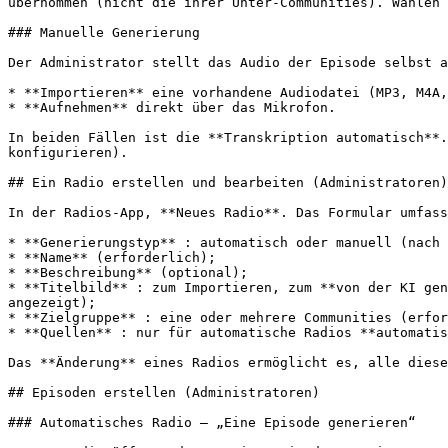
übernommen (nicht die ihrer Unter-Communities). Wählen 
### Manuelle Generierung

Der Administrator stellt das Audio der Episode selbst a
* **Importieren** eine vorhandene Audiodatei (MP3, M4A,
* **Aufnehmen** direkt über das Mikrofon.

In beiden Fällen ist die **Transkription automatisch**.
konfigurieren).

## Ein Radio erstellen und bearbeiten (Administratoren)

In der Radios-App, **Neues Radio**. Das Formular umfass
* **Generierungstyp** : automatisch oder manuell (nach 
* **Name** (erforderlich);

* **Beschreibung** (optional);

* **Titelbild** : zum Importieren, zum **von der KI gen
angezeigt);

* **Zielgruppe** : eine oder mehrere Communities (erfor
* **Quellen** : nur für automatische Radios **automatis
Das **Änderung** eines Radios ermöglicht es, alle diese
## Episoden erstellen (Administratoren)

### Automatisches Radio — „Eine Episode generieren“
