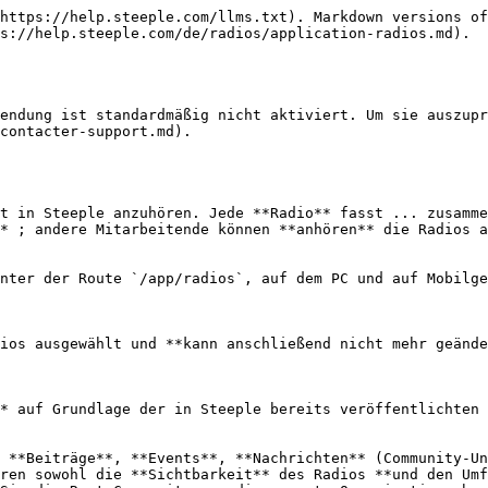
https://help.steeple.com/llms.txt). Markdown versions of
s://help.steeple.com/de/radios/application-radios.md).

endung ist standardmäßig nicht aktiviert. Um sie auszupr
contacter-support.md).

t in Steeple anzuhören. Jede **Radio** fasst ... zusamme
* ; andere Mitarbeitende können **anhören** die Radios a
nter der Route `/app/radios`, auf dem PC und auf Mobilge
ios ausgewählt und **kann anschließend nicht mehr geände
* auf Grundlage der in Steeple bereits veröffentlichten 
 **Beiträge**, **Events**, **Nachrichten** (Community-Un
ren sowohl die **Sichtbarkeit** des Radios **und den Umf