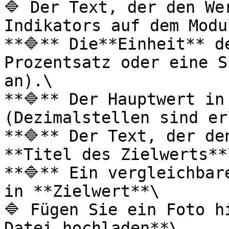
🔷 Der Text, der den We
Indikators auf dem Modul
**🔷** Die**Einheit** d
Prozentsatz oder eine S
an).\

**🔷** Der Hauptwert in
(Dezimalstellen sind er
**🔷** Der Text, der de
**Titel des Zielwerts**\
**🔷** Ein vergleichbar
in **Zielwert**\

🔷 Fügen Sie ein Foto h
Datei hochladen**\
