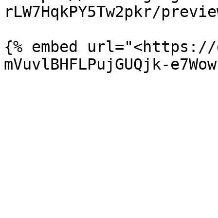
rLW7HqkPY5Tw2pkr/previe
{% embed url="<https://