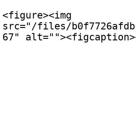
<figure><img 
src="/files/b0f7726afdb