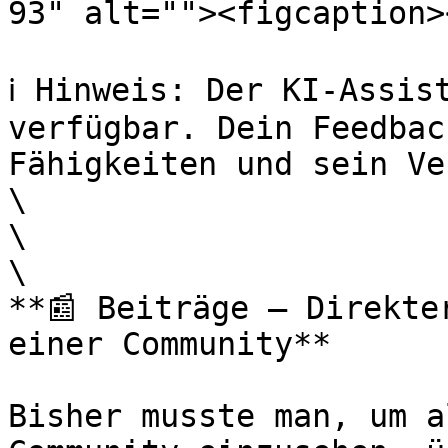
93" alt=""><figcaption>
ℹ️ Hinweis: Der KI-Assis
verfügbar. Dein Feedbac
Fähigkeiten und sein Ve
\

\

\

**📰 Beiträge – Direkte
einer Community**

Bisher musste man, um a