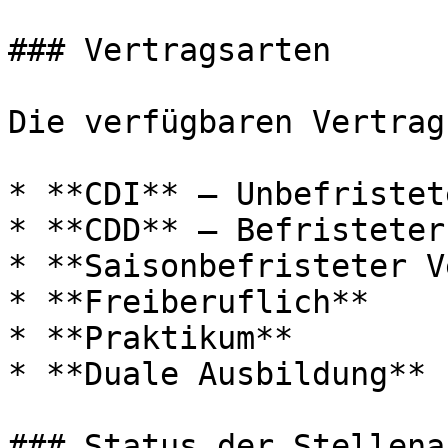
### Vertragsarten

Die verfügbaren Vertrag
* **CDI** — Unbefristet
* **CDD** — Befristeter
* **Saisonbefristeter V
* **Freiberuflich**

* **Praktikum**

* **Duale Ausbildung**

### Status der Stellena