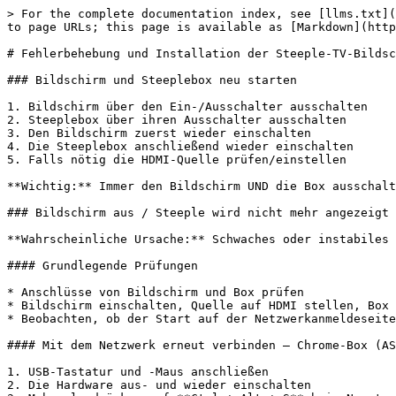
> For the complete documentation index, see [llms.txt](
to page URLs; this page is available as [Markdown](http
# Fehlerbehebung und Installation der Steeple-TV-Bildsc
### Bildschirm und Steeplebox neu starten

1. Bildschirm über den Ein-/Ausschalter ausschalten

2. Steeplebox über ihren Ausschalter ausschalten

3. Den Bildschirm zuerst wieder einschalten

4. Die Steeplebox anschließend wieder einschalten

5. Falls nötig die HDMI-Quelle prüfen/einstellen

**Wichtig:** Immer den Bildschirm UND die Box ausschalt
### Bildschirm aus / Steeple wird nicht mehr angezeigt

**Wahrscheinliche Ursache:** Schwaches oder instabiles 
#### Grundlegende Prüfungen

* Anschlüsse von Bildschirm und Box prüfen

* Bildschirm einschalten, Quelle auf HDMI stellen, Box 
* Beobachten, ob der Start auf der Netzwerkanmeldeseite
#### Mit dem Netzwerk erneut verbinden — Chrome-Box (AS
1. USB-Tastatur und -Maus anschließen

2. Die Hardware aus- und wieder einschalten
