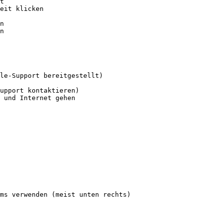
t

eit klicken

n

n

le-Support bereitgestellt)

upport kontaktieren)

 und Internet gehen

ms verwenden (meist unten rechts)
