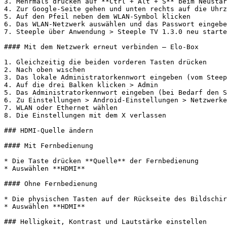
3. Mehrmals drücken auf **Ctrl + Alt + S** beim Neustar
4. Zur Google-Seite gehen und unten rechts auf die Uhrz
5. Auf den Pfeil neben dem WLAN-Symbol klicken

6. Das WLAN-Netzwerk auswählen und das Passwort eingebe
7. Steeple über Anwendung > Steeple TV 1.3.0 neu starte
#### Mit dem Netzwerk erneut verbinden — Elo-Box

1. Gleichzeitig die beiden vorderen Tasten drücken

2. Nach oben wischen

3. Das lokale Administratorkennwort eingeben (vom Steep
4. Auf die drei Balken klicken > Admin

5. Das Administratorkennwort eingeben (bei Bedarf den S
6. Zu Einstellungen > Android-Einstellungen > Netzwerke
7. WLAN oder Ethernet wählen

8. Die Einstellungen mit dem X verlassen

### HDMI-Quelle ändern

#### Mit Fernbedienung

* Die Taste drücken **Quelle** der Fernbedienung

* Auswählen **HDMI**

#### Ohne Fernbedienung

* Die physischen Tasten auf der Rückseite des Bildschir
* Auswählen **HDMI**

### Helligkeit, Kontrast und Lautstärke einstellen
