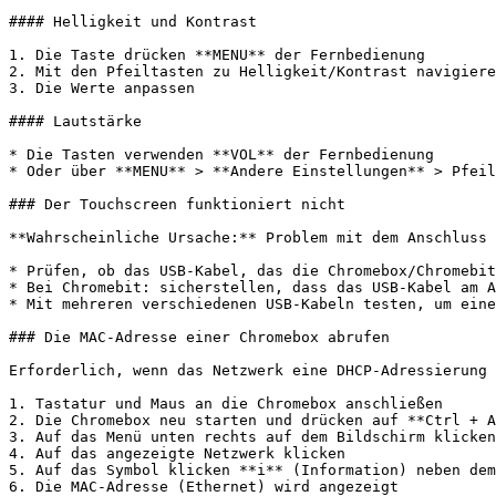
#### Helligkeit und Kontrast

1. Die Taste drücken **MENU** der Fernbedienung

2. Mit den Pfeiltasten zu Helligkeit/Kontrast navigiere
3. Die Werte anpassen

#### Lautstärke

* Die Tasten verwenden **VOL** der Fernbedienung

* Oder über **MENU** > **Andere Einstellungen** > Pfeil
### Der Touchscreen funktioniert nicht

**Wahrscheinliche Ursache:** Problem mit dem Anschluss 
* Prüfen, ob das USB-Kabel, das die Chromebox/Chromebit
* Bei Chromebit: sicherstellen, dass das USB-Kabel am A
* Mit mehreren verschiedenen USB-Kabeln testen, um eine
### Die MAC-Adresse einer Chromebox abrufen

Erforderlich, wenn das Netzwerk eine DHCP-Adressierung 
1. Tastatur und Maus an die Chromebox anschließen

2. Die Chromebox neu starten und drücken auf **Ctrl + A
3. Auf das Menü unten rechts auf dem Bildschirm klicken

4. Auf das angezeigte Netzwerk klicken

5. Auf das Symbol klicken **i** (Information) neben dem
6. Die MAC-Adresse (Ethernet) wird angezeigt
