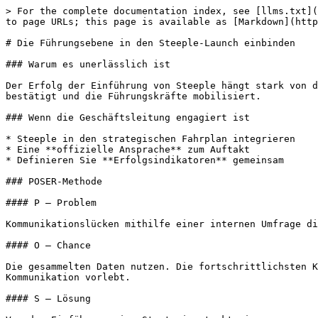
> For the complete documentation index, see [llms.txt](
to page URLs; this page is available as [Markdown](http
# Die Führungsebene in den Steeple-Launch einbinden

### Warum es unerlässlich ist

Der Erfolg der Einführung von Steeple hängt stark von d
bestätigt und die Führungskräfte mobilisiert.

### Wenn die Geschäftsleitung engagiert ist

* Steeple in den strategischen Fahrplan integrieren

* Eine **offizielle Ansprache** zum Auftakt

* Definieren Sie **Erfolgsindikatoren** gemeinsam

### POSER-Methode

#### P — Problem

Kommunikationslücken mithilfe einer internen Umfrage di
#### O — Chance

Die gesammelten Daten nutzen. Die fortschrittlichsten K
Kommunikation vorlebt.

#### S — Lösung
