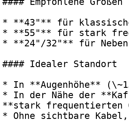
#### Empfohlene Größen

* **43"** für klassisch
* **55"** für stark fre
* **24"/32"** für Neben
#### Idealer Standort

* In **Augenhöhe** (\~1
* In der Nähe der **Kaf
**stark frequentierten 
* Ohne sichtbare Kabel,