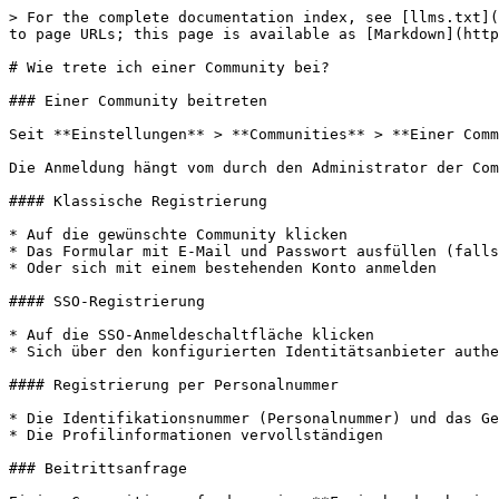
> For the complete documentation index, see [llms.txt](
to page URLs; this page is available as [Markdown](http
# Wie trete ich einer Community bei?

### Einer Community beitreten

Seit **Einstellungen** > **Communities** > **Einer Comm
Die Anmeldung hängt vom durch den Administrator der Com
#### Klassische Registrierung

* Auf die gewünschte Community klicken

* Das Formular mit E-Mail und Passwort ausfüllen (falls
* Oder sich mit einem bestehenden Konto anmelden

#### SSO-Registrierung

* Auf die SSO-Anmeldeschaltfläche klicken

* Sich über den konfigurierten Identitätsanbieter authe
#### Registrierung per Personalnummer

* Die Identifikationsnummer (Personalnummer) und das Ge
* Die Profilinformationen vervollständigen

### Beitrittsanfrage
