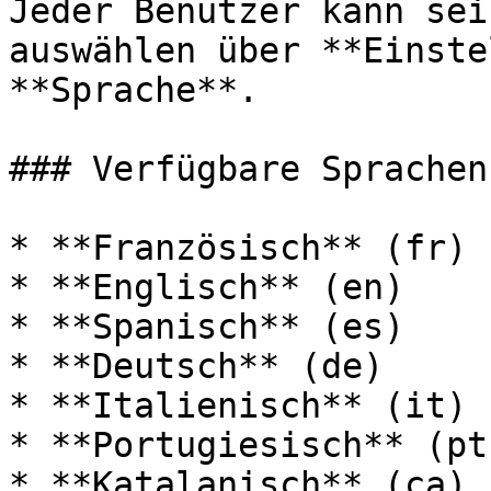
Jeder Benutzer kann sei
auswählen über **Einste
**Sprache**.

### Verfügbare Sprachen

* **Französisch** (fr)

* **Englisch** (en)

* **Spanisch** (es)

* **Deutsch** (de)

* **Italienisch** (it)

* **Portugiesisch** (pt)
* **Katalanisch** (ca)
