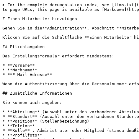
> For the complete documentation index, see [llms.txt](
to page URLs; this page is available as [Markdown](http
# Einen Mitarbeiter hinzufügen

Gehen Sie in die**Administration**, Abschnitt **Mitarbe
Klicken Sie auf die Schaltfläche **Einen Mitarbeiter hi
## Pflichtangaben

Das Erstellungsformular erfordert mindestens:

* **Vorname**

* **Nachname**

* **E-Mail-Adresse**

Wenn die Authentifizierung über die Personalnummer erfo
## Zusätzliche Informationen

Sie können auch angeben:

* **Abteilung** (Auswahl unter den vorhandenen Abteilun
* **Standort** (Auswahl unter den vorhandenen Standorte
* **Position** (Stellenbezeichnung)

* **Telefon**

* **Rolle** : Administrator oder Mitglied (standardmäßi
* **Profilfoto**
