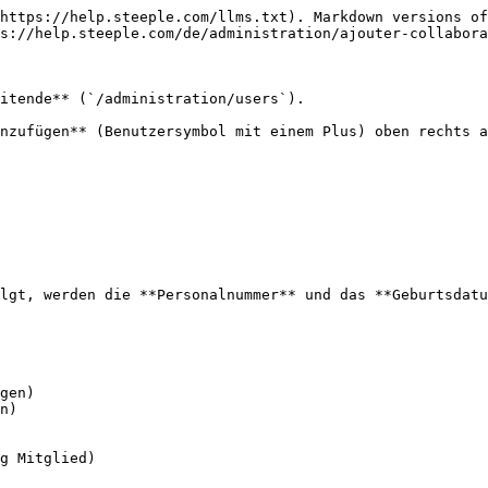
https://help.steeple.com/llms.txt). Markdown versions of
s://help.steeple.com/de/administration/ajouter-collabora
itende** (`/administration/users`).

nzufügen** (Benutzersymbol mit einem Plus) oben rechts a
lgt, werden die **Personalnummer** und das **Geburtsdatu
gen)

n)

g Mitglied)
