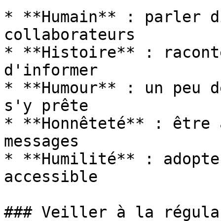
* **Humain** : parler d
collaborateurs

* **Histoire** : racont
d'informer

* **Humour** : un peu d
s'y prête

* **Honnêteté** : être 
messages

* **Humilité** : adopte
accessible

### Veiller à la régular