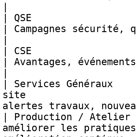
|

| QSE                   | Sensibil
| Campagnes sécurité, quiz, éco-gestes
|

| CSE                   | Informer, fé
| Avantages, événements à venir
|

| Services Généraux    
site                   
alertes travaux, nouvea
| Production / Atelier 
améliorer les pratiques