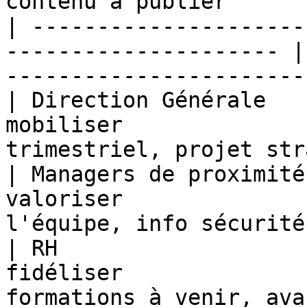
contenu à publier      
| ---------------------
--------------------- |
-----------------------
| Direction Générale   
mobiliser              
trimestriel, projet str
| Managers de proximité
valoriser              
l'équipe, info sécurité
| RH                   
fidéliser              
formations à venir, avantages s