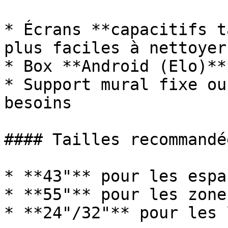
* Écrans **capacitifs t
plus faciles à nettoyer)
* Box **Android (Elo)**
* Support mural fixe ou
besoins

#### Tailles recommandée
* **43"** pour les espa
* **55"** pour les zone
* **24"/32"** pour les 