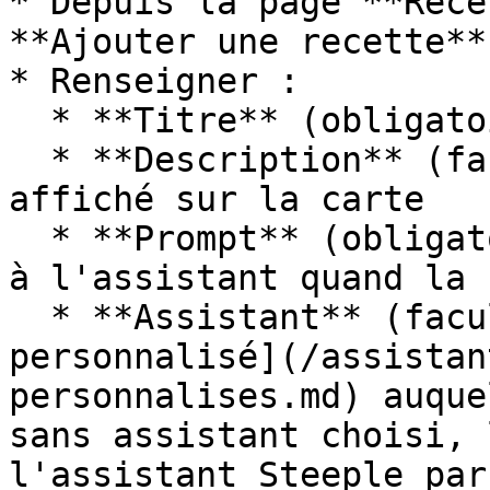
* Depuis la page **Rece
**Ajouter une recette**

* Renseigner :

  * **Titre** (obligatoire)

  * **Description** (facultatif) — le sous-texte 
affiché sur la carte

  * **Prompt** (obligatoire) — la demande envoyée 
à l'assistant quand la 
  * **Assistant** (facultatif) — l'[assistant 
personnalisé](/assistan
personnalises.md) auque
sans assistant choisi, 
l'assistant Steeple par