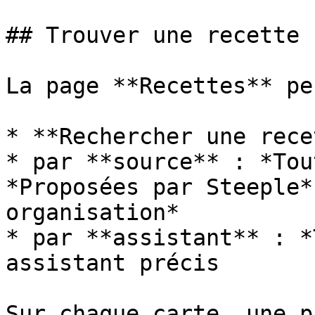
## Trouver une recette

La page **Recettes** pe
* **Rechercher une rece
* par **source** : *Tou
*Proposées par Steeple*
organisation*

* par **assistant** : *
assistant précis

Sur chaque carte, une p