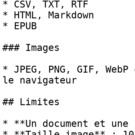
* CSV, TXT, RTF

* HTML, Markdown

* EPUB

### Images

* JPEG, PNG, GIF, WebP 
le navigateur

## Limites

* **Un document et une 
* **Taille image** : 10