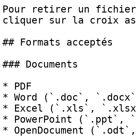
Pour retirer un fichier
cliquer sur la croix as
## Formats acceptés

### Documents

* PDF

* Word (`.doc`, `.docx`)
* Excel (`.xls`, `.xlsx`
* PowerPoint (`.ppt`, `
* OpenDocument (`.odt`,