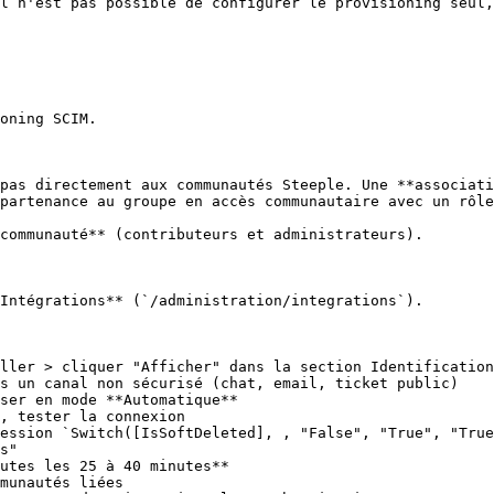
l n'est pas possible de configurer le provisioning seul,
oning SCIM.

pas directement aux communautés Steeple. Une **associati
partenance au groupe en accès communautaire avec un rôle
communauté** (contributeurs et administrateurs).

Intégrations** (`/administration/integrations`).

ller > cliquer "Afficher" dans la section Identification
ser en mode **Automatique**

, tester la connexion

ession `Switch([IsSoftDeleted], , "False", "True", "True
s"

utes les 25 à 40 minutes**

munautés liées
