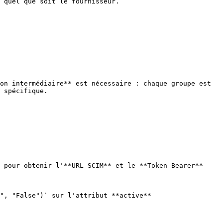
 quel que soit le fournisseur.

on intermédiaire** est nécessaire : chaque groupe est 
 spécifique.

 pour obtenir l'**URL SCIM** et le **Token Bearer**

", "False")` sur l'attribut **active**
