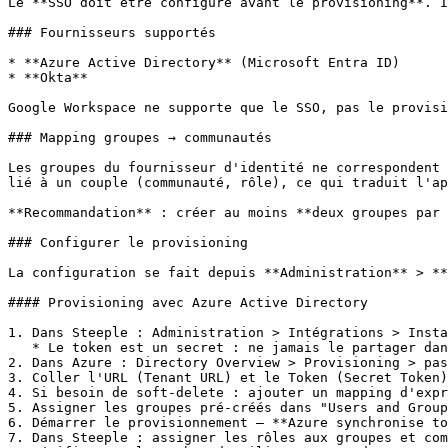
Le **SSO doit être configuré avant le provisioning**. I
### Fournisseurs supportés

* **Azure Active Directory** (Microsoft Entra ID)

* **Okta**

Google Workspace ne supporte que le SSO, pas le provisi
### Mapping groupes → communautés

Les groupes du fournisseur d'identité ne correspondent 
lié à un couple (communauté, rôle), ce qui traduit l'ap
**Recommandation** : créer au moins **deux groupes par 
### Configurer le provisioning

La configuration se fait depuis **Administration** > **
#### Provisioning avec Azure Active Directory

1. Dans Steeple : Administration > Intégrations > Insta
   * Le token est un secret : ne jamais le partager dans un canal non sécurisé (chat, email, ticket public)

2. Dans Azure : Directory Overview > Provisioning > pas
3. Coller l'URL (Tenant URL) et le Token (Secret Token)
4. Si besoin de soft-delete : ajouter un mapping d'expr
5. Assigner les groupes pré-créés dans "Users and Group
6. Démarrer le provisionnement — **Azure synchronise to
7. Dans Steeple : assigner les rôles aux groupes et com