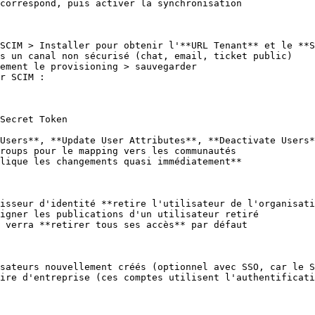
correspond, puis activer la synchronisation

SCIM > Installer pour obtenir l'**URL Tenant** et le **S
ement le provisioning > sauvegarder

r SCIM :

Users**, **Update User Attributes**, **Deactivate Users*
roups pour le mapping vers les communautés

lique les changements quasi immédiatement**

isseur d'identité **retire l'utilisateur de l'organisati
igner les publications d'un utilisateur retiré

 verra **retirer tous ses accès** par défaut

sateurs nouvellement créés (optionnel avec SSO, car le S
ire d'entreprise (ces comptes utilisent l'authentificati