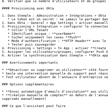
8. Vérifier que le nombre d'utilisateurs et de groupes 
#### Provisioning avec Okta

1. Dans Steeple : Administration > Intégrations > Okta 
   * Le token est un secret : ne jamais le partager dans un canal non sécurisé (chat, email, ticket public)

2. Dans Okta : General > App Settings > activer manuell
3. Provisioning > Integration > configurer le connecteu
   * Coller l'URL Tenant

   * Identifiant unique : **userName**

   * Cocher uniquement les cases **Push**

   * Mode d'authentification : **HTTP Header** avec le Secret Token

   * Tester puis sauvegarder

4. Provisioning > Settings > To App : activer **Create 
5. Assigner les utilisateurs/groupes, configurer Push G
6. Activer la synchronisation dans Steeple — **Okta app
### Avertissements importants

* **Désactiver ou supprimer un utilisateur** côté fourn
* Seule une intervention manuelle du support peut réass
* Tout utilisateur absent de l'annuaire d'entreprise se
### Options supplémentaires

* **Envoi automatique d'emails d'invitation** aux utili
* **Création manuelle de comptes** en dehors de l'annua
supprimés manuellement)

### Ce que l'assistant peut faire
