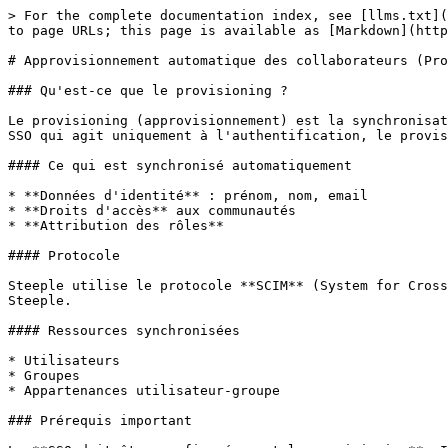
> For the complete documentation index, see [llms.txt](
to page URLs; this page is available as [Markdown](http
# Approvisionnement automatique des collaborateurs (Pro
### Qu'est-ce que le provisioning ?

Le provisioning (approvisionnement) est la synchronisat
SSO qui agit uniquement à l'authentification, le provis
#### Ce qui est synchronisé automatiquement

* **Données d'identité** : prénom, nom, email

* **Droits d'accès** aux communautés

* **Attribution des rôles**

#### Protocole

Steeple utilise le protocole **SCIM** (System for Cross
Steeple.

#### Ressources synchronisées

* Utilisateurs

* Groupes

* Appartenances utilisateur-groupe

### Prérequis important
